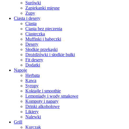
Surówki
Zapiekanki mięsne
Zupy
Ciasta i desery
Ciasta
Ciasta bez pieczenia
Ciasteczka
Muffinki i babeczki
Desery
Słodkie przekąski
Drożdżówki i słodkie bułki
Fit desery
Dodatki
Napoje
Herbata
Kawa
Syropy
Koktajle i smoothie
Lemoniady i wody smakowe
Kompoty i napary
Drinki alkoholowe
Likiery
Nalewki
Grill
Kurczak