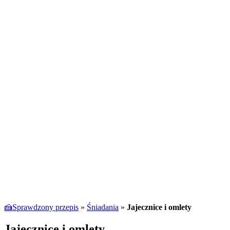
🍰Sprawdzony przepis
»
Śniadania
»
Jajecznice i omlety
Jajecznice i omlety