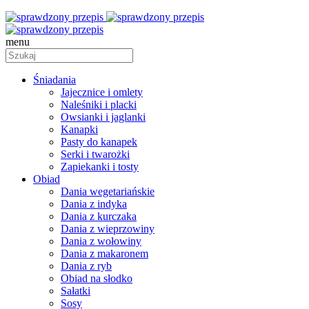
menu
Śniadania
Jajecznice i omlety
Naleśniki i placki
Owsianki i jaglanki
Kanapki
Pasty do kanapek
Serki i twarożki
Zapiekanki i tosty
Obiad
Dania wegetariańskie
Dania z indyka
Dania z kurczaka
Dania z wieprzowiny
Dania z wołowiny
Dania z makaronem
Dania z ryb
Obiad na słodko
Sałatki
Sosy