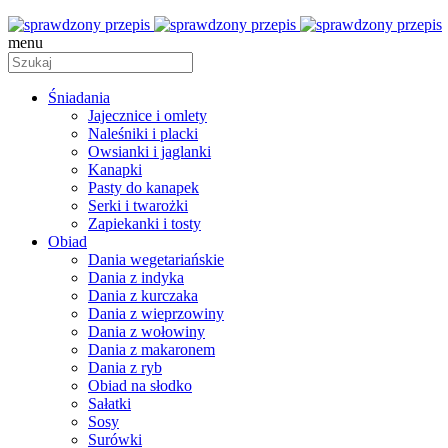
menu
Śniadania
Jajecznice i omlety
Naleśniki i placki
Owsianki i jaglanki
Kanapki
Pasty do kanapek
Serki i twarożki
Zapiekanki i tosty
Obiad
Dania wegetariańskie
Dania z indyka
Dania z kurczaka
Dania z wieprzowiny
Dania z wołowiny
Dania z makaronem
Dania z ryb
Obiad na słodko
Sałatki
Sosy
Surówki