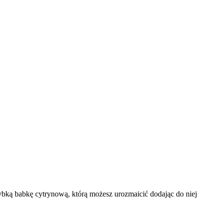
zybką babkę cytrynową, którą możesz urozmaicić dodając do niej