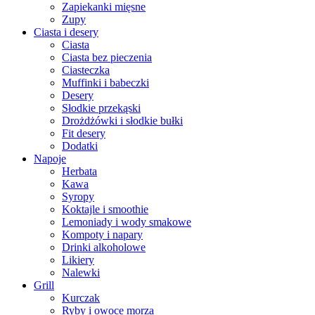
Zapiekanki mięsne
Zupy
Ciasta i desery
Ciasta
Ciasta bez pieczenia
Ciasteczka
Muffinki i babeczki
Desery
Słodkie przekąski
Drożdżówki i słodkie bułki
Fit desery
Dodatki
Napoje
Herbata
Kawa
Syropy
Koktajle i smoothie
Lemoniady i wody smakowe
Kompoty i napary
Drinki alkoholowe
Likiery
Nalewki
Grill
Kurczak
Ryby i owoce morza