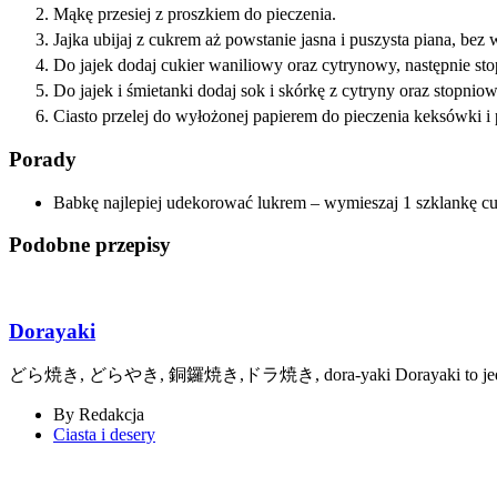
Mąkę przesiej z proszkiem do pieczenia.
Jajka ubijaj z cukrem aż powstanie jasna i puszysta piana, be
Do jajek dodaj cukier waniliowy oraz cytrynowy, następnie st
Do jajek i śmietanki dodaj sok i skórkę z cytryny oraz stopni
Ciasto przelej do wyłożonej papierem do pieczenia keksówki i 
Porady
Babkę najlepiej udekorować lukrem – wymieszaj 1 szklankę cuk
Podobne przepisy
Dorayaki
どら焼き, どらやき, 銅鑼焼き,ドラ焼き, dora-yaki Dorayaki to jedne
By
Redakcja
Ciasta i desery