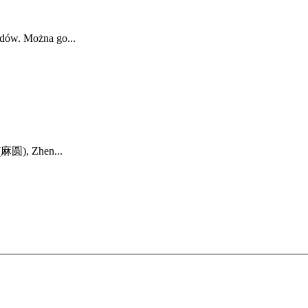
odów. Można go...
麻圆), Zhen...