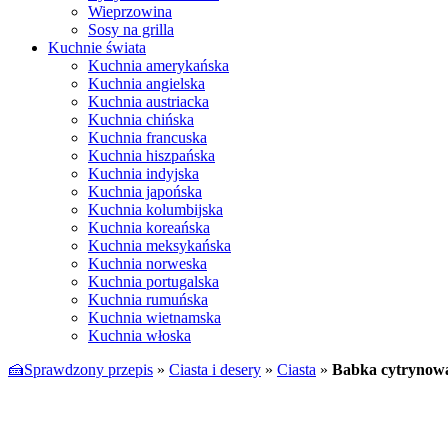
Wieprzowina
Sosy na grilla
Kuchnie świata
Kuchnia amerykańska
Kuchnia angielska
Kuchnia austriacka
Kuchnia chińska
Kuchnia francuska
Kuchnia hiszpańska
Kuchnia indyjska
Kuchnia japońska
Kuchnia kolumbijska
Kuchnia koreańska
Kuchnia meksykańska
Kuchnia norweska
Kuchnia portugalska
Kuchnia rumuńska
Kuchnia wietnamska
Kuchnia włoska
🍰Sprawdzony przepis
»
Ciasta i desery
»
Ciasta
»
Babka cytrynowa