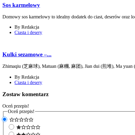
Sos karmelowy
Domowy sos karmelowy to idealny dodatek do ciast, deserów oraz l
By
Redakcja
Ciasta i desery
Kulki sezamowe –...
Zhimaqiu (芝麻球), Matuan (麻糰, 麻团), Jian dui (煎堆), Ma yuan (
By
Redakcja
Ciasta i desery
Zostaw komentarz
Oceń przepis!
Oceń przepis!