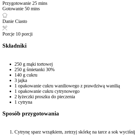
Przygotowanie
25
mins
Gotowanie
50
mins
Danie
Ciasto
Porcje
10
porcji
Składniki
250
g
mąki tortowej
250
g
śmietanki 30%
140
g
cukru
3
jajka
1
opakowanie
cukru waniliowego z prawdziwą wanilią
1
opakowanie
cukru cytrynowego
2
łyżeczki
proszku do pieczenia
1
cytryna
Sposób przygotowania
Cytrynę sparz wrzątkiem, zetrzyj skórkę na tarce a sok wyciśnij