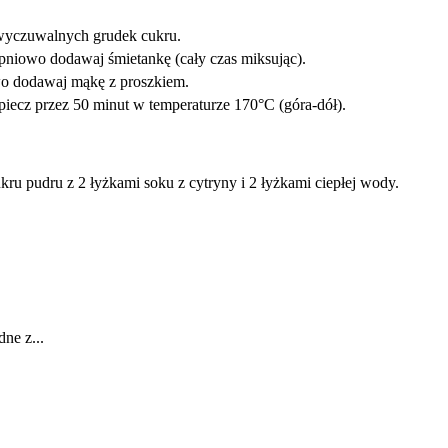
z wyczuwalnych grudek cukru.
opniowo dodawaj śmietankę (cały czas miksując).
owo dodawaj mąkę z proszkiem.
piecz przez 50 minut w temperaturze 170°C (góra-dół).
ru pudru z 2 łyżkami soku z cytryny i 2 łyżkami ciepłej wody.
 z...