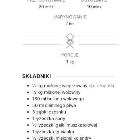
20
10
mins
mins
MARYNOWANIE
2
hrs
PORCJE
1
kg
SKŁADNIKI
½
kg
mielonej wieprzowiny
np. z łopatki
½
kg
mielonej wołowiny
180
ml
bulionu wołowego
50
ml
ciemnego piwa
3
ząbki
czosnku
1
łyżeczka
sody
⅓
łyżeczki
gałki muszkatołowej
1
łyżeczka
tymianku
½
łyżeczki
mielonej kolendry