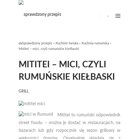
🍰Sprawdzony przepis
»
Kuchnie świata
»
Kuchnia rumuńska
»
Mititei – mici, czyli rumuńskie kiełbaski
MITITEI – MICI, CZYLI
RUMUŃSKIE KIEŁBASKI
GRILL
Mititei to rumuński odpowiednik
street foodu – można je dostać w restauracjach, na
bazarach lub gdy rozpocznie się sezon grillowy w
większości domów. Oryginalnie składają się z