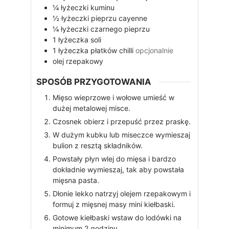
¼
łyżeczki
kuminu
½
łyżeczki
pieprzu cayenne
¼
łyżeczki
czarnego pieprzu
1
łyżeczka
soli
1
łyżeczka
płatków chilli
opcjonalnie
olej rzepakowy
SPOSÓB PRZYGOTOWANIA
Mięso wieprzowe i wołowe umieść w
dużej metalowej misce.
Czosnek obierz i przepuść przez praskę.
W dużym kubku lub miseczce wymieszaj
bulion z resztą składników.
Powstały płyn wlej do mięsa i bardzo
dokładnie wymieszaj, tak aby powstała
mięsna pasta.
Dłonie lekko natrzyj olejem rzepakowym i
formuj z mięsnej masy mini kiełbaski.
Gotowe kiełbaski wstaw do lodówki na
minimum 2 godziny.