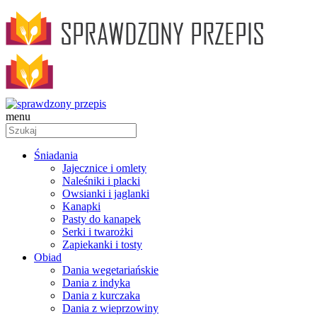
menu
Śniadania
Jajecznice i omlety
Naleśniki i placki
Owsianki i jaglanki
Kanapki
Pasty do kanapek
Serki i twarożki
Zapiekanki i tosty
Obiad
Dania wegetariańskie
Dania z indyka
Dania z kurczaka
Dania z wieprzowiny