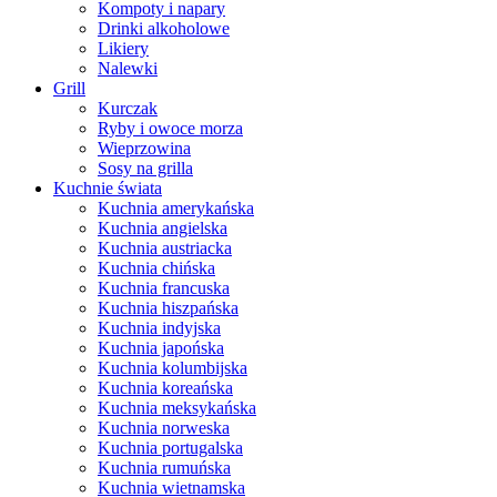
Kompoty i napary
Drinki alkoholowe
Likiery
Nalewki
Grill
Kurczak
Ryby i owoce morza
Wieprzowina
Sosy na grilla
Kuchnie świata
Kuchnia amerykańska
Kuchnia angielska
Kuchnia austriacka
Kuchnia chińska
Kuchnia francuska
Kuchnia hiszpańska
Kuchnia indyjska
Kuchnia japońska
Kuchnia kolumbijska
Kuchnia koreańska
Kuchnia meksykańska
Kuchnia norweska
Kuchnia portugalska
Kuchnia rumuńska
Kuchnia wietnamska