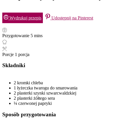
Wydrukuj przepis
Udostępnij na Pinterest
Przygotowanie
5
mins
Porcje
1
porcja
Składniki
2
kromki
chleba
1
łyżeczka
twarogu do smarowania
2
plasterki
szynki szwarcwaldzkiej
2
plasterki
żółtego sera
¼
czerwonej papryki
Sposób przygotowania