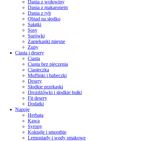
Dania z wołowiny
Dania z makaronem
Dania z ryb
Obiad na słodko
Sałatki
Sosy
Surówki
Zapiekanki mięsne
Zupy
Ciasta i desery
Ciasta
Ciasta bez pieczenia
Ciasteczka
Muffinki i babeczki
Desery
Słodkie przekąski
Drożdżówki i słodkie bułki
Fit desery
Dodatki
Napoje
Herbata
Kawa
Syropy
Koktajle i smoothie
Lemoniady i wody smakowe